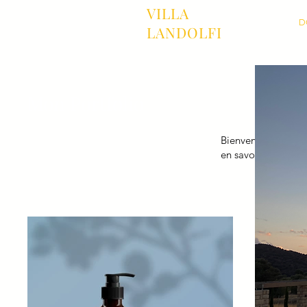
VILLA
D
LANDOLFI
Mon Portfolio
Bienvenue sur mon 
en savoir plus.