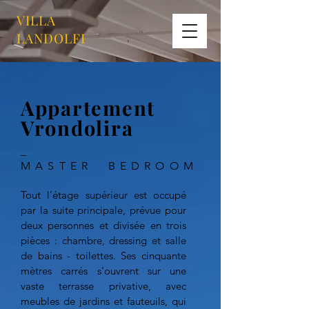
VILLA
LANDOLFI
Appartement
Vrondolira
_
MASTER BEDROOM
Tout l’étage supérieur est occupé
par la suite principale, prévue pour
deux personnes et divisée en trois
pièces : chambre, dressing et salle
de bains - toilettes. Ses cinquante
mètres carrés s’ouvrent sur une
vaste terrasse privative, avec
meubles de jardins et fauteuils, qui