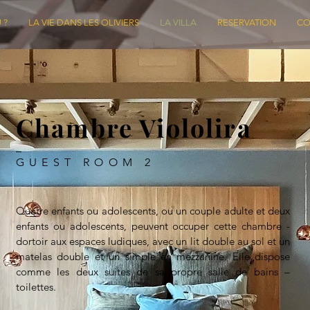
 ?
LA VIE DANS LES OLIVIERS
LA VILLA
RESERVATION
CO
Chambre Viololira
_
GUEST ROOM 2
Quatre enfants ou adolescents, ou un couple adulte et deux
enfants ou adolescents, peuvent occuper cette chambre -
dortoir aux espaces ludiques, avec un lit double au sol et un
matelas double et un simple en mezzanine. Elle dispose
comme les deux suites de sa propre salle de bains –
toilettes.
.