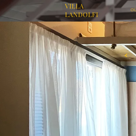
VILLA
OÙ
LANDOLFI
<